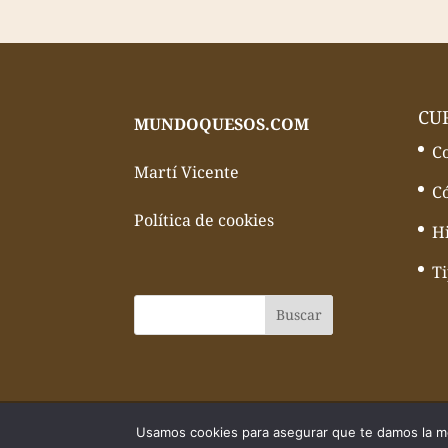
CU
MUNDOQUESOS.COM
C
Martí Vicente
C
Política de cookies
Hi
T
© Todos los derechos reservados Mundo
Usamos cookies para asegurar que te damos la me