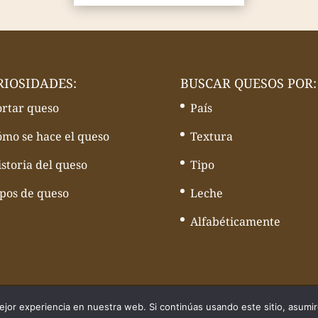
RIOSIDADES:
BUSCAR QUESOS POR:
ortar queso
País
ómo se hace el queso
Textura
storia del queso
Tipo
ipos de queso
Leche
Alfabéticamente
quesos - Web desarrollado por
Volcànic Internet
jor experiencia en nuestra web. Si continúas usando este sitio, asumi