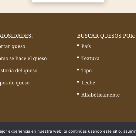
RIOSIDADES:
BUSCAR QUESOS POR:
ortar queso
País
ómo se hace el queso
Textura
storia del queso
Tipo
ipos de queso
Leche
Alfabéticamente
quesos - Web desarrollado por
Volcànic Internet
jor experiencia en nuestra web. Si continúas usando este sitio, asumi