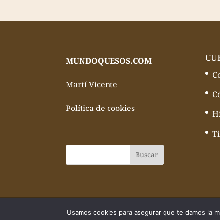
CU
MUNDOQUESOS.COM
C
Martí Vicente
C
Política de cookies
Hi
T
© Todos los derechos reservados Mundo
Usamos cookies para asegurar que te damos la me