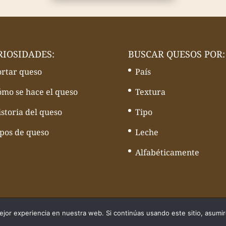
RIOSIDADES:
BUSCAR QUESOS POR:
ortar queso
País
ómo se hace el queso
Textura
storia del queso
Tipo
ipos de queso
Leche
Alfabéticamente
quesos - Web desarrollado por
Volcànic Internet
jor experiencia en nuestra web. Si continúas usando este sitio, asumi