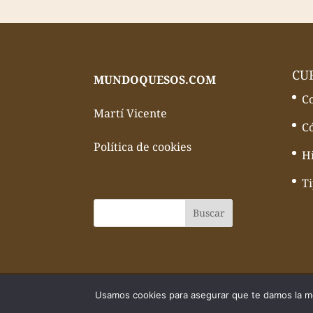
CU
MUNDOQUESOS.COM
C
Martí Vicente
C
Política de cookies
Hi
T
© Todos los derechos reservados Mundo
Usamos cookies para asegurar que te damos la me