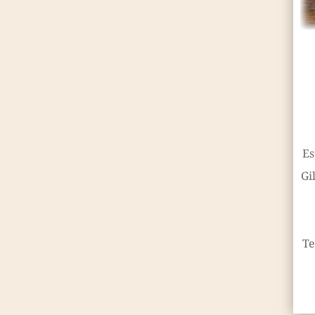
Es
Gi
Te