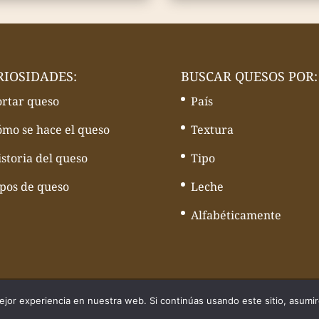
RIOSIDADES:
BUSCAR QUESOS POR:
ortar queso
País
ómo se hace el queso
Textura
storia del queso
Tipo
ipos de queso
Leche
Alfabéticamente
quesos - Web desarrollado por
Volcànic Internet
jor experiencia en nuestra web. Si continúas usando este sitio, asumi