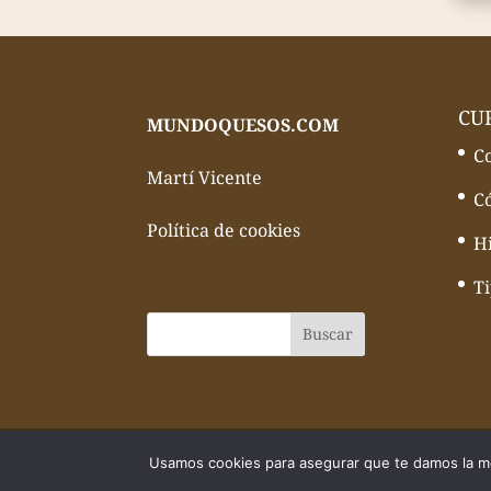
CU
MUNDOQUESOS.COM
C
Martí Vicente
C
Política de cookies
Hi
T
© Todos los derechos reservados Mundo
Usamos cookies para asegurar que te damos la me