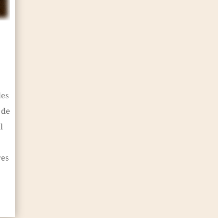
les
 de
l
res