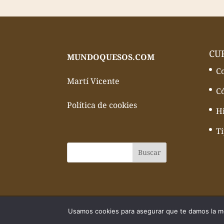
CU
MUNDOQUESOS.COM
C
Martí Vicente
C
Política de cookies
Hi
T
© Todos los derechos reservados Mundo
Usamos cookies para asegurar que te damos la me