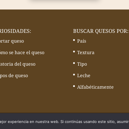
RIOSIDADES:
BUSCAR QUESOS POR:
ortar queso
País
ómo se hace el queso
Textura
storia del queso
Tipo
ipos de queso
Leche
Alfabéticamente
quesos - Web desarrollado por
Volcànic Internet
jor experiencia en nuestra web. Si continúas usando este sitio, asumi