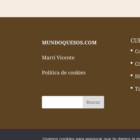
CU
MUNDOQUESOS.COM
C
Martí Vicente
C
Política de cookies
Hi
T
© Todos los derechos reservados Mundo
Usamos cookies para asegurar que te damos la me