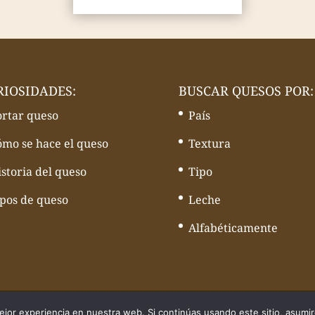
RIOSIDADES:
BUSCAR QUESOS POR:
ortar queso
País
ómo se hace el queso
Textura
storia del queso
Tipo
ipos de queso
Leche
Alfabéticamente
quesos - Web desarrollado por
Volcànic Internet
jor experiencia en nuestra web. Si continúas usando este sitio, asumi