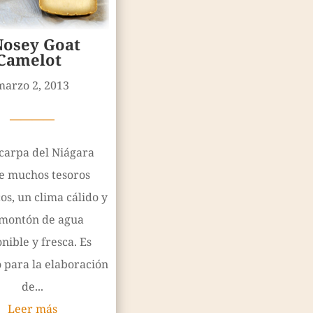
Nosey Goat
Camelot
marzo 2, 2013
————
carpa del Niágara
e muchos tesoros
os, un clima cálido y
montón de agua
nible y fresca. Es
 para la elaboración
de...
Leer más