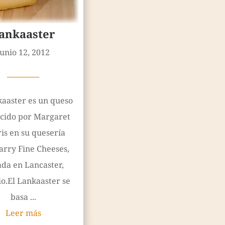
ankaaster
junio 12, 2012
————
kaaster es un queso
cido por Margaret
is en su quesería
arry Fine Cheeses,
ada en Lancaster,
o.El Lankaaster se
basa ...
Leer más