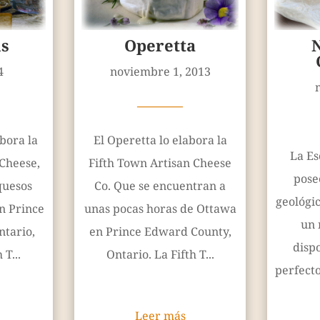
s
Operetta
4
noviembre 1, 2013
————
bora la
El Operetta lo elabora la
La Es
 Cheese,
Fifth Town Artisan Cheese
pose
quesos
Co. Que se encuentran a
geológic
n Prince
unas pocas horas de Ottawa
un 
tario,
en Prince Edward County,
dispo
 T...
Ontario. La Fifth T...
perfecto
Leer más