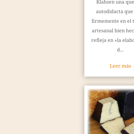
Klahsen una qu
autodidacta que
firmemente en el 
artesanal bien hec
refleja en «la elab
d...
Leer más