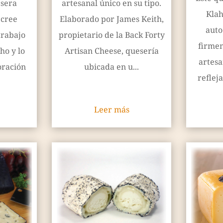
esera
artesanal único en su tipo.
Klah
 cree
Elaborado por James Keith,
auto
trabajo
propietario de la Back Forty
firmem
ho y lo
Artisan Cheese, quesería
artesa
oración
ubicada en u...
reflej
Leer más