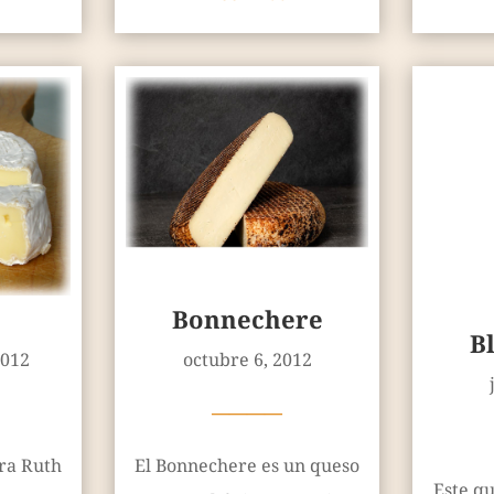
Bonnechere
B
2012
octubre 6, 2012
————
ora Ruth
El Bonnechere es un queso
Este qu