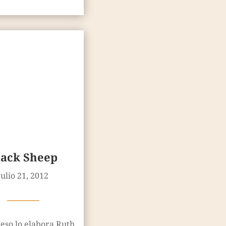
lack Sheep
julio 21, 2012
————
eso lo elabora Ruth