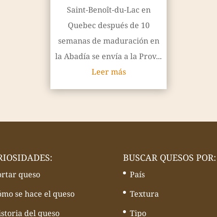
Saint-Benoît-du-Lac en
Quebec después de 10
semanas de maduración en
la Abadía se envía a la Prov...
Leer más
RIOSIDADES:
BUSCAR QUESOS POR:
ortar queso
País
ómo se hace el queso
Textura
storia del queso
Tipo