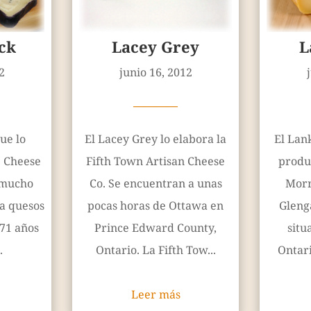
ck
Lacey Grey
L
2
junio 16, 2012
————
lue lo
El Lacey Grey lo elabora la
El Lan
e Cheese
Fifth Town Artisan Cheese
produ
 mucho
Co. Se encuentran a unas
Morr
ra quesos
pocas horas de Ottawa en
Gleng
71 años
Prince Edward County,
situ
.
Ontario. La Fifth Tow...
Ontari
Leer más