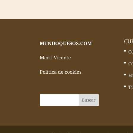
CU
MUNDOQUESOS.COM
C
Martí Vicente
C
Política de cookies
Hi
T