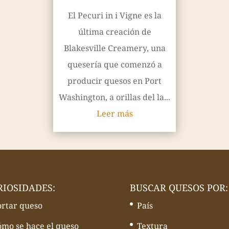
El Pecuri in i Vigne es la
última creación de
Blakesville Creamery, una
quesería que comenzó a
producir quesos en Port
Washington, a orillas del la...
Leer más
RIOSIDADES:
BUSCAR QUESOS POR:
ortar queso
País
ómo se hace el queso
Textura