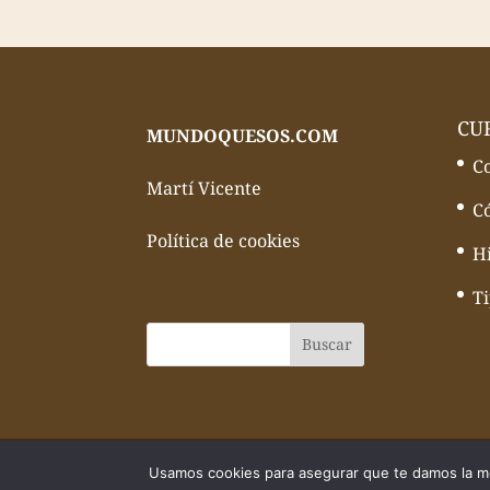
CU
MUNDOQUESOS.COM
C
Martí Vicente
C
Política de cookies
Hi
T
© Todos los derechos reservados Mundo
Usamos cookies para asegurar que te damos la me