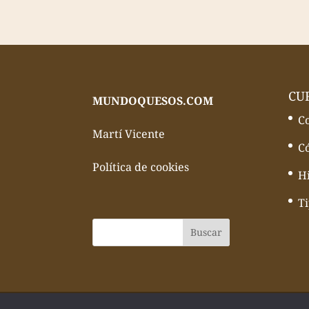
CU
MUNDOQUESOS.COM
C
Martí Vicente
C
Política de cookies
Hi
T