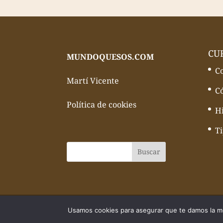
CU
MUNDOQUESOS.COM
C
Martí Vicente
C
Política de cookies
Hi
T
© Todos los derechos reservados Mundo
Usamos cookies para asegurar que te damos la me