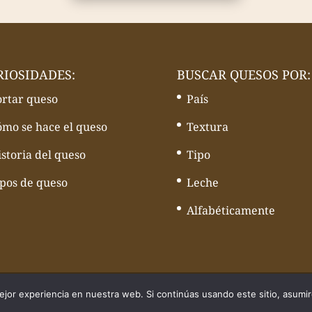
RIOSIDADES:
BUSCAR QUESOS POR:
ortar queso
País
ómo se hace el queso
Textura
storia del queso
Tipo
ipos de queso
Leche
Alfabéticamente
quesos - Web desarrollado por
Volcànic Internet
jor experiencia en nuestra web. Si continúas usando este sitio, asumi