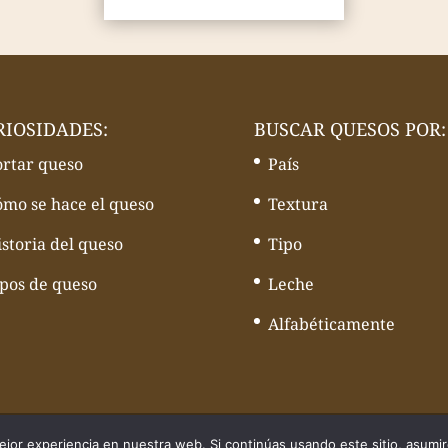
RIOSIDADES:
BUSCAR QUESOS POR:
ortar queso
País
ómo se hace el queso
Textura
storia del queso
Tipo
ipos de queso
Leche
Alfabéticamente
quesos - Web desarrollado por
Volcànic Internet
jor experiencia en nuestra web. Si continúas usando este sitio, asumi