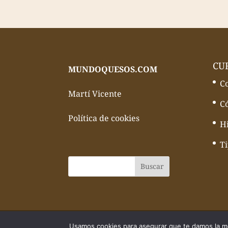
CU
MUNDOQUESOS.COM
C
Martí Vicente
C
Política de cookies
Hi
T
© Todos los derechos reservados Mundo
Usamos cookies para asegurar que te damos la me