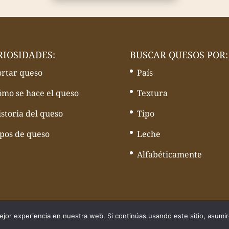
RIOSIDADES:
BUSCAR QUESOS POR:
ortar queso
País
ómo se hace el queso
Textura
storia del queso
Tipo
ipos de queso
Leche
Alfabéticamente
quesos - Web desarrollado por
Volcànic Internet
jor experiencia en nuestra web. Si continúas usando este sitio, asumi