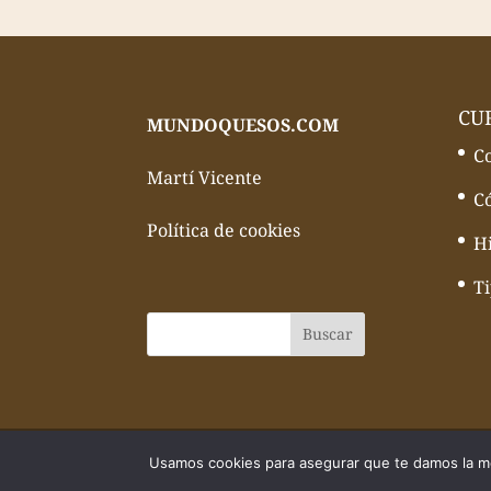
CU
MUNDOQUESOS.COM
C
Martí Vicente
C
Política de cookies
Hi
T
© Todos los derechos reservados Mundo
Usamos cookies para asegurar que te damos la me