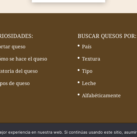
RIOSIDADES:
BUSCAR QUESOS POR:
ortar queso
País
ómo se hace el queso
Textura
storia del queso
Tipo
ipos de queso
Leche
Alfabéticamente
quesos - Web desarrollado por
Volcànic Internet
jor experiencia en nuestra web. Si continúas usando este sitio, asumi