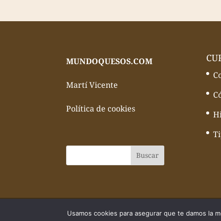
CU
MUNDOQUESOS.COM
C
Martí Vicente
C
Política de cookies
Hi
T
© Todos los derechos reservados Mundo
Usamos cookies para asegurar que te damos la me