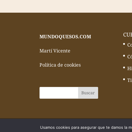
CU
MUNDOQUESOS.COM
C
Martí Vicente
C
Política de cookies
Hi
T
© Todos los derechos reservados Mundo
Usamos cookies para asegurar que te damos la me