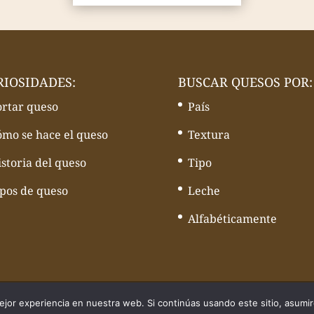
RIOSIDADES:
BUSCAR QUESOS POR:
ortar queso
País
ómo se hace el queso
Textura
storia del queso
Tipo
ipos de queso
Leche
Alfabéticamente
quesos - Web desarrollado por
Volcànic Internet
jor experiencia en nuestra web. Si continúas usando este sitio, asumi