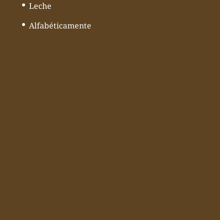
Leche
Alfabéticamente
© Todos los derechos reservados
Mundoquesos - Web desarrollado por
Volcànic Internet