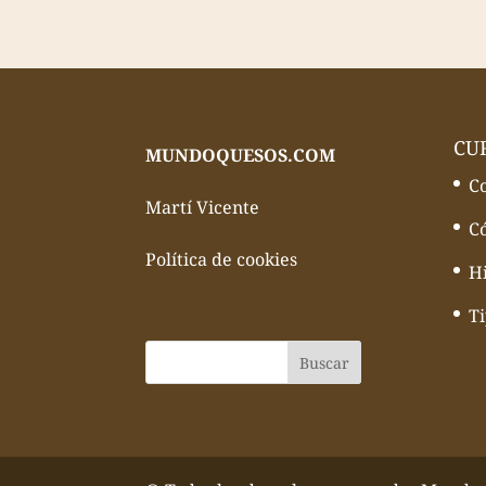
CU
MUNDOQUESOS.COM
C
Martí Vicente
C
Política de cookies
Hi
T