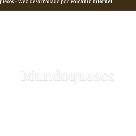
quesos - Web desarrollado por
Volcànic Internet
Mundoquesos