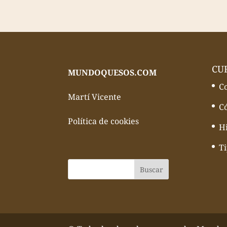
CU
MUNDOQUESOS.COM
C
Martí Vicente
C
Política de cookies
Hi
T