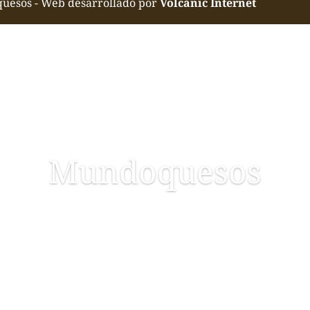
quesos - Web desarrollado por
Volcànic Internet
Mundoquesos