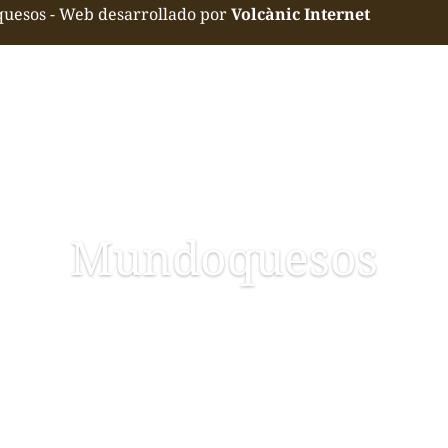
quesos - Web desarrollado por
Volcànic Internet
Mundoquesos