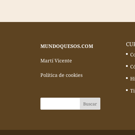
CU
MUNDOQUESOS.COM
C
Martí Vicente
C
Política de cookies
Hi
T