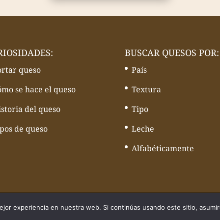
RIOSIDADES:
BUSCAR QUESOS POR:
ortar queso
País
ómo se hace el queso
Textura
storia del queso
Tipo
ipos de queso
Leche
Alfabéticamente
quesos - Web desarrollado por
Volcànic Internet
jor experiencia en nuestra web. Si continúas usando este sitio, asumi