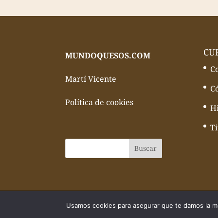
CU
MUNDOQUESOS.COM
C
Martí Vicente
C
Política de cookies
Hi
T
© Todos los derechos reservados Mundo
Usamos cookies para asegurar que te damos la me