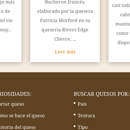
ago más
Bucheron francés,
casi tod
ta de
elaborado por la quesera
cabr
el río
Patricia Morford en su
mantu
muy...
quesería Rivers Edge
como 
Chevre, ...
dispon
Leer más
RIOSIDADES:
BUSCAR QUESOS POR:
ortar queso
País
ómo se hace el queso
Textura
storia del queso
Tipo