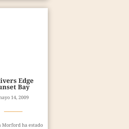
ivers Edge
unset Bay
mayo 14, 2009
————
a Morford ha estado