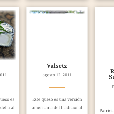
Valsetz
R
2011
agosto 12, 2011
S
————
ueso es
Este queso es una versión
 deba al
americana del tradicional
Patrici