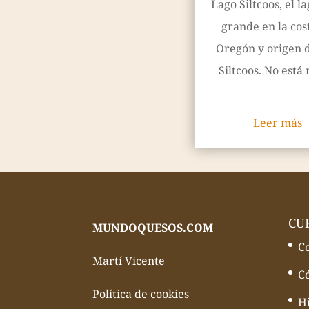
Lago Siltcoos, el l
grande en la cos
Oregón y origen d
Siltcoos. No está 
Leer más
CU
MUNDOQUESOS.COM
C
Martí Vicente
C
Política de cookies
Hi