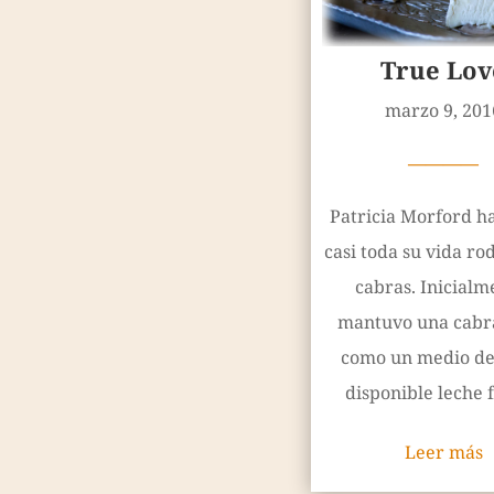
True Lov
marzo 9, 201
————
Patricia Morford h
casi toda su vida r
cabras. Inicialm
mantuvo una cabra
como un medio de
disponible leche f
Leer más