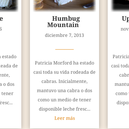
e
Humbug
U
Mountain
6
nov
diciembre 7, 2013
————
a estado
Patrici
Patricia Morford ha estado
odeada de
casi tod
casi toda su vida rodeada de
ente,
cabr
cabras. Inicialmente,
 o dos
mantu
mantuvo una cabra o dos
 tener
como 
como un medio de tener
resc...
dispon
disponible leche fresc...
Leer más