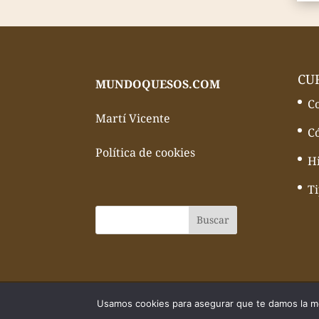
CU
MUNDOQUESOS.COM
C
Martí Vicente
C
Política de cookies
Hi
T
© Todos los derechos reservados Mundo
Usamos cookies para asegurar que te damos la me