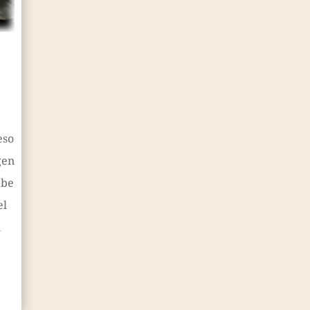
eso
gen
ebe
el
l