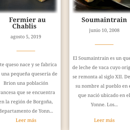
Fermier au
Soumaintrain
Chablis
junio 10, 2008
agosto 5, 2019
————
————
El Soumaintrain es un qu
te queso nace y se fabrica
de leche de vaca cuyo ori
 una pequeña quesería de
se remonta al siglo XII. D
Brion una población
su nombre al pueblo en 
rancesa que se encuentra
que nació ubicado en e
en la región de Borgoña,
Yonne. Los...
departamento de Yonn...
Leer más
Leer más