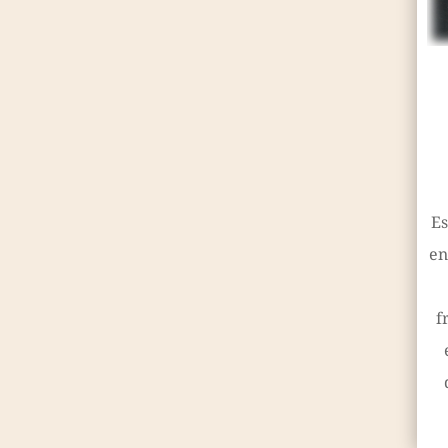
Es
en
f