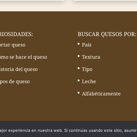
RIOSIDADES:
BUSCAR QUESOS POR:
ortar queso
País
ómo se hace el queso
Textura
storia del queso
Tipo
ipos de queso
Leche
Alfabéticamente
quesos - Web desarrollado por
Volcànic Internet
jor experiencia en nuestra web. Si continúas usando este sitio, asumi