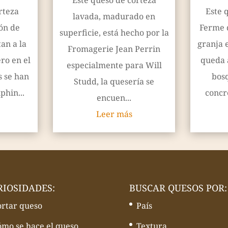
Este queso de corteza
rteza
Este 
lavada, madurado en
ión de
Ferme 
superficie, está hecho por la
an a la
granja 
Fromagerie Jean Perrin
ro en el
queda a
especialmente para Will
s se han
bos
Studd, la quesería se
phin...
concr
encuen...
Leer más
RIOSIDADES:
BUSCAR QUESOS POR:
ortar queso
País
ómo se hace el queso
Textura