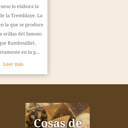
queso lo elabora la
de la Tremblaye. La
en la que se produce
 orillas del famoso
que Rambouillet,
etamente en la p...
Leer más