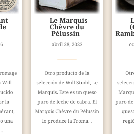
nt
Le Marquis
de
Chèvre du
(
Pélussin
Rambo
26
abril 28, 2023
oc
————
Fromage
Otro producto de la
Otr
 Will
selección de Will Studd, Le
selecci
ducido
Marquis. Este es un queso
Marqui
r la
puro de leche de cabra. El
puro de 
érant,
Marquis Chèvre du Pélussin
queso
mo una
lo produce la Froma...
regió
..