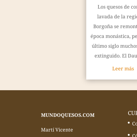
Los quesos de co
lavada de la reg
Borgoña se remont
época monástica, pe
último siglo mucho
extinguido. El Dau
Leer más
CU
MUNDOQUESOS.COM
C
Martí Vicente
C