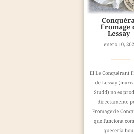
Conquéra
Fromage 
Lessay
enero 10, 20
————
El Le Conquérant 
de Lessay (marca
Studd) no es pro
directamente po
Fromagerie Conqu
que funciona co
quesería bou.