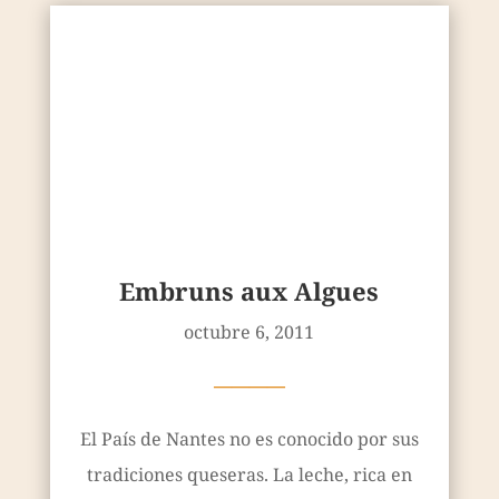
Embruns aux Algues
octubre 6, 2011
————
El País de Nantes no es conocido por sus
tradiciones queseras. La leche, rica en
grasa, es normalmente transformada en
mantequilla. Por ello la téc...
Leer más
« Entradas más antiguas