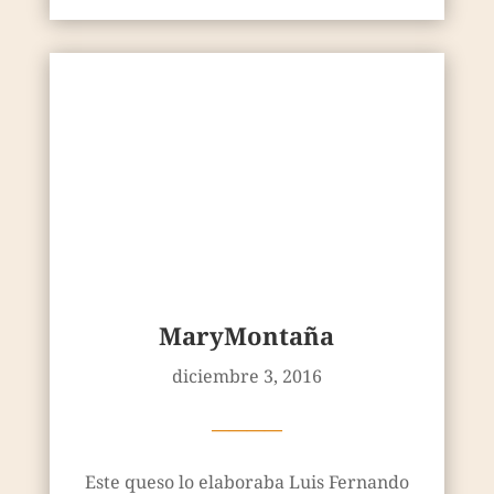
MaryMontaña
diciembre 3, 2016
————
Este queso lo elaboraba Luis Fernando
Herráez Saavedra, en Carralejos Granja-
Quesería ubicada en Montejo, Salamanca,
Castilla y León. Carralejos es...
Leer más