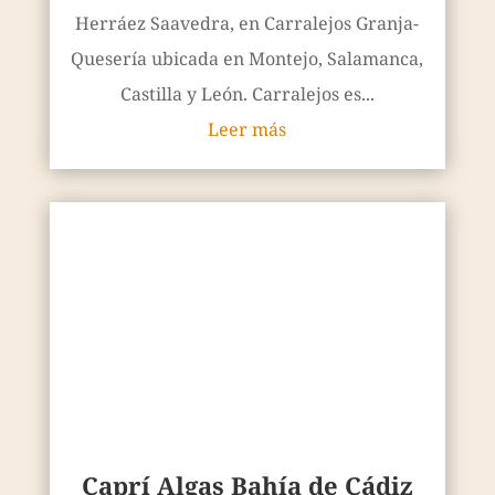
Caprí Algas Bahía de Cádiz
julio 18, 2014
————
Este queso lo elabora María Orzáez en su
quesería Postres y Lácteos Mare Nostrum,
ubicada en Castilblanco de los Arroyos, una