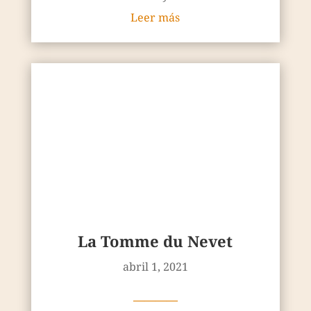
La Tomme du Nevet
abril 1, 2021
————
Utilizadas desde el siglo XVII en la
agricultura, las algas son hoy un
ingrediente esencial de la cocina bretona.
Como aperitivo, como plato e incl...
Leer más