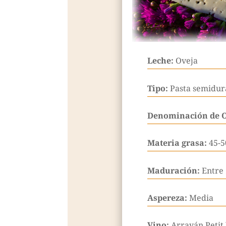
Leche:
Oveja
Tipo:
Pasta semidura
Denominación de 
Materia grasa:
45-
Maduración:
Entre 
Aspereza:
Media
Vino:
Arrayán Petit 