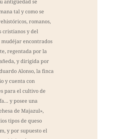
Su antigüedad se
mana tal y como se
rehistóricos, romanos,
 cristianos y del
a y mudéjar encontrados
te, regentada por la
añeda, y dirigida por
duardo Alonso, la finca
o y cuenta con
 para el cultivo de
alfa… y posee una
ehesa de Majazul»,
ios tipos de queso
m, y por supuesto el