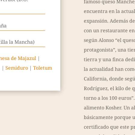
famoso queso Mancheg
encuentra en la actua
expansión. Además de 
aña
con un restaurante en
según Alonso “el queso
tilla la Mancha)
protagonista”, una tie
hesa de Majazul
|
tierra y una finca ded
a
|
Semiduro
|
Toletum
la actualidad han com
California, donde seg
Rodríguez, el kilo de
torno a los 100 euros”
alimento Kosher. Un al
básicamente porque 
certificado que este 