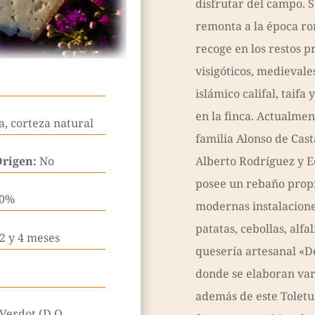
disfrutar del campo. 
remonta a la época ro
recoge en los restos p
visigóticos, medievales
islámico califal, taif
en la finca. Actualmen
, corteza natural
familia Alonso de Cast
Origen:
No
Alberto Rodríguez y E
posee un rebaño propi
50%
modernas instalaciones
patatas, cebollas, alf
2 y 4 meses
quesería artesanal «D
donde se elaboran var
además de este Toletu
Verdot (D.O.