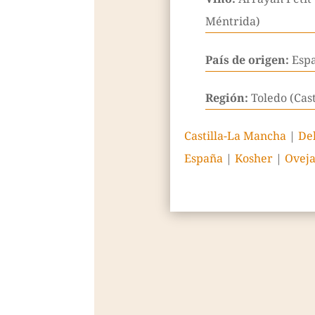
Méntrida)
País de origen:
Esp
Región:
Toledo (Cas
Castilla-La Mancha
|
De
España
|
Kosher
|
Ovej