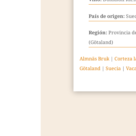
País de origen:
Sue
Región:
Provincia d
(Götaland)
Almnäs Bruk
|
Corteza 
Götaland
|
Suecia
|
Vac