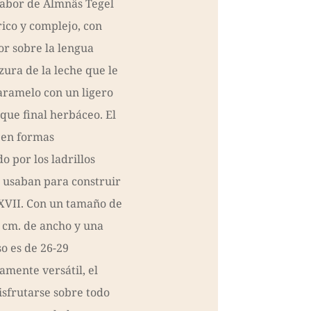
 sabor de Almnäs Tegel
ico y complejo, con
or sobre la lengua
zura de la leche que le
aramelo con un ligero
que final herbáceo. El
 en formas
o por los ladrillos
 usaban para construir
o XVII. Con un tamaño de
5 cm. de ancho y una
so es de 26-29
mente versátil, el
sfrutarse sobre todo