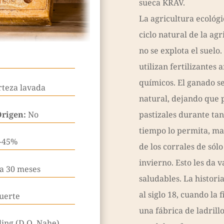
sueca KRAV.
La agricultura ecológi
ciclo natural de la agr
no se explota el suelo.
utilizan fertilizantes a
químicos. El ganado s
rteza lavada
natural, dejando que 
Origen:
No
pastizales durante ta
tiempo lo permita, m
-45%
de los corrales de sólo
invierno. Esto les da v
 a 30 meses
saludables. La histori
al siglo 18, cuando la 
uerte
una fábrica de ladrill
ling (D.O. Nahe)