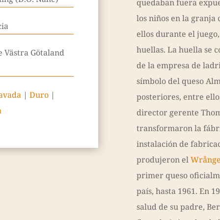
quedaban fuera expuest
los niños en la granja
cia
ellos durante el juego
huellas. La huella se c
e Västra Götaland
de la empresa de ladril
símbolo del queso Alm
lavada
|
Duro
|
posteriores, entre ello
a
director gerente Tho
transformaron la fábri
instalación de fabricac
produjeron el
Wrånge
primer queso oficialm
país, hasta 1961. En 1
salud de su padre, Ber