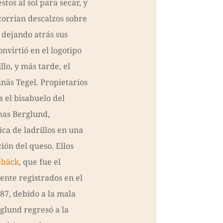
os al sol para secar, y
 corrían descalzos sobre
, dejando atrás sus
onvirtió en el logotipo
lo, y más tarde, el
näs Tegel. Propietarios
s el bisabuelo del
mas Berglund,
ca de ladrillos en una
ión del queso. Ellos
bäck
, que fue el
ente registrados en el
987, debido a la mala
glund regresó a la