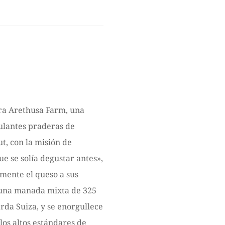
ora Arethusa Farm, una
ulantes praderas de
ut, con la misión de
e se solía degustar antes»,
mente el queso a sus
 una manada mixta de 325
arda Suiza, y se enorgullece
 los altos estándares de