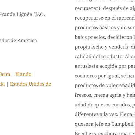
recuperar); después de al
rande Lignée (D.O.
recuperarse en el mercado
productos básicos y de sen
bajos precios, decidieron 
idos de América
propia leche y venderla d
calidad del producto. Al e
entusiasta acogida por pa
Farm
|
Blando
|
cocineros por igual, se ha
da
|
Estados Unidos de
productos de valor añadi
frescos, crema agria y he
añadido quesos curados, 
diferentes a la vez. Elen
quesera jefe en Campbell
Beechers, es ahora una re