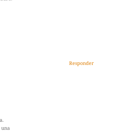
Responder
a.
a una