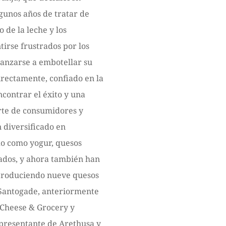
gunos años de tratar de
 de la leche y los
tirse frustrados por los
lanzarse a embotellar su
irectamente, confiado en la
ncontrar el éxito y una
rte de consumidores y
n diversificado en
do como yogur, quesos
lados, y ahora también han
produciendo nueve quesos
a Santogade, anteriormente
 Cheese & Grocery y
presentante de Arethusa y