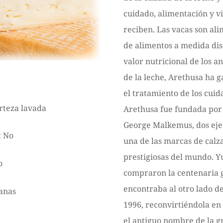
cuidado, alimentación y v
reciben. Las vacas son al
de alimentos a medida dis
valor nutricional de los an
de la leche, Arethusa ha 
el tratamiento de los cuid
rteza lavada
Arethusa fue fundada por
George Malkemus, dos eje
:
No
una de las marcas de calz
prestigiosas del mundo. Y
o
compraron la centenaria g
encontraba al otro lado de
anas
1996, reconvirtiéndola en
el antiguo nombre de la g