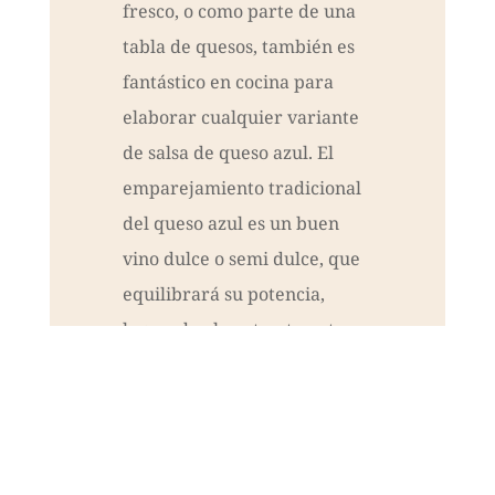
fresco, o como parte de una
tabla de quesos, también es
fantástico en cocina para
elaborar cualquier variante
de salsa de queso azul. El
emparejamiento tradicional
del queso azul es un buen
vino dulce o semi dulce, que
equilibrará su potencia,
logrando el contraste entre
azúcar y el posible amargor
del
penicillium
. En este caso
podemos usar un vino de
proximidad de uvas Moscatel