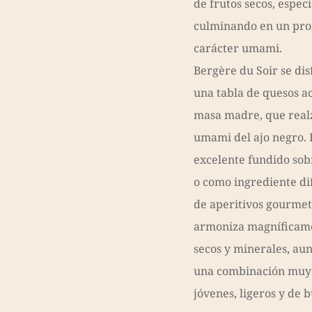
de frutos secos, espec
culminando en un pro
carácter umami.
Bergère du Soir se di
una tabla de quesos 
masa madre, que realz
umami del ajo negro. E
excelente fundido sobr
o como ingrediente di
de aperitivos gourmet
armoniza magníficame
secos y minerales, au
una combinación muy 
jóvenes, ligeros y de 