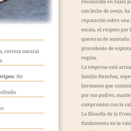
reconocida en Suiza p
con leche de oveja, ha
reputación sobre una
escala, el respeto por 
queseras de montaña y
procedente de explota
, corteza natural
región.
ro
La empresa está actu
Origen:
No
familia Henchoz, espe
hermanos que continúa
efinido
por sus padres, mante
compromiso con la cali
es
La filosofía de la Fro
fundamenta en la valo