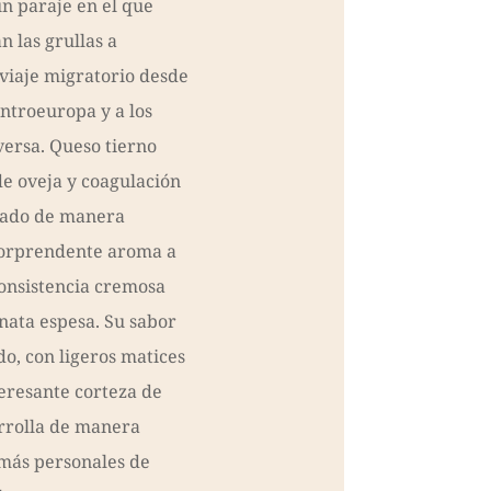
un paraje en el que
 las grullas a
 viaje migratorio desde
entroeuropa y a los
versa. Queso tierno
de oveja y coagulación
icado de manera
 sorprendente aroma a
consistencia cremosa
nata espesa. Su sabor
do, con ligeros matices
teresante corteza de
rrolla de manera
 más personales de