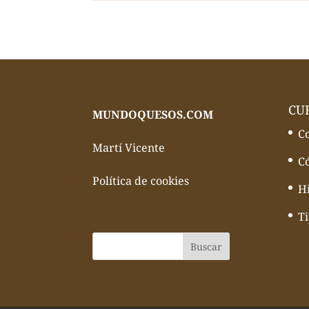
CU
MUNDOQUESOS.COM
C
Martí Vicente
C
Política de cookies
Hi
T