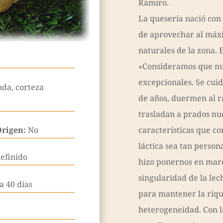
Ramiro.
La quesería nació con 
de aprovechar al máxi
naturales de la zona.
«Consideramos que nu
excepcionales. Se cui
nda, corteza
de años, duermen al r
trasladan a prados nu
Origen:
No
características que co
láctica sea tan persona
efinido
hizo ponernos en marc
singularidad de la le
a 40 días
para mantener la riqu
heterogeneidad. Con l