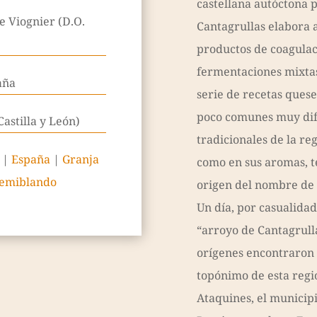
castellana autóctona p
e Viognier (D.O.
Cantagrullas elabora
productos de coagulaci
fermentaciones mixta
aña
serie de recetas ques
poco comunes muy dife
Castilla y León)
tradicionales de la reg
|
España
|
Granja
como en sus aromas, t
emiblando
origen del nombre de 
Un día, por casualidad
“arroyo de Cantagrull
orígenes encontraron 
topónimo de esta regió
Ataquines, el municipi