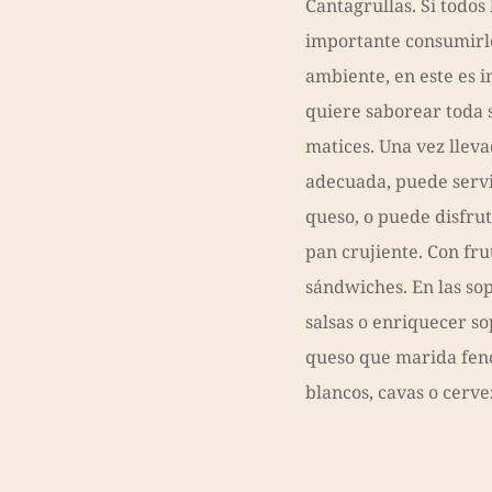
Cantagrullas. Si todos 
importante consumirl
ambiente, en este es i
quiere saborear toda 
matices. Una vez llev
adecuada, puede servi
queso, o puede disfru
pan crujiente. Con frut
sándwiches. En las sop
salsas o enriquecer so
queso que marida fen
blancos, cavas o cerve