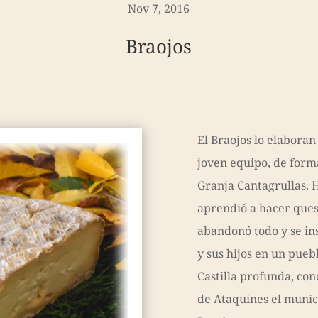
Nov 7, 2016
Braojos
El Braojos lo elabora
joven equipo, de forma
Granja Cantagrullas. 
aprendió a hacer queso
abandonó todo y se in
y sus hijos en un puebl
Castilla profunda, co
de Ataquines el munici