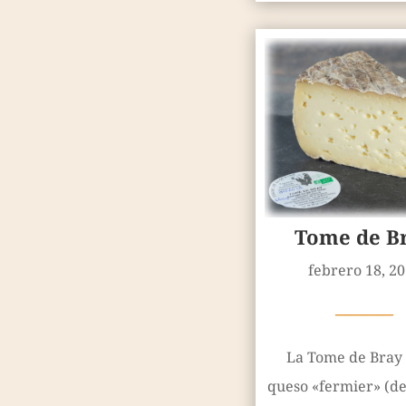
Tome de B
febrero 18, 2
————
La Tome de Bray 
queso «fermier» (de