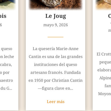
ois
Le Joug
C
6
mayo 9, 2026
m
————
n queso
La quesería Marie-Anne
El Crot
on leche
Cantin es una de las grandes
peque
 cabra,
instituciones del queso
elabor
o por
artesano francés. Fundada
Alpine
maestro
en 1950 por Christian Cantin
fam
du G...
—figura clave en...
Moyon‑V
Leer más