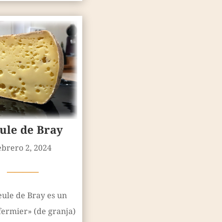
ule de Bray
ebrero 2, 2024
————
ule de Bray es un
fermier» (de granja)