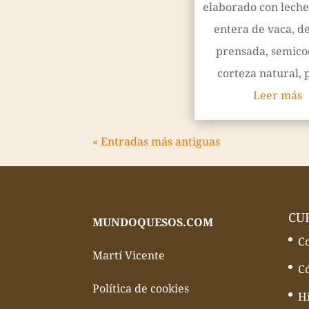
elaborado con leche
entera de vaca, d
prensada, semico
corteza natural, p
Leer más
« Entradas más antiguas
CU
MUNDOQUESOS.COM
C
Martí Vicente
C
Política de cookies
Hi