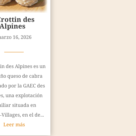
rottin des
Alpines
arzo 16, 2026
————
tin des Alpines es un
ño queso de cabra
ado por la GAEC des
s, una explotación
iliar situada en
illages, en el de...
Leer más