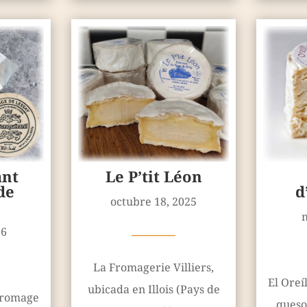
nt
Le P’tit Léon
de
d
octubre 18, 2025
26
————
La Fromagerie Villiers,
El Oreí
ubicada en Illois (Pays de
Fromage
queso