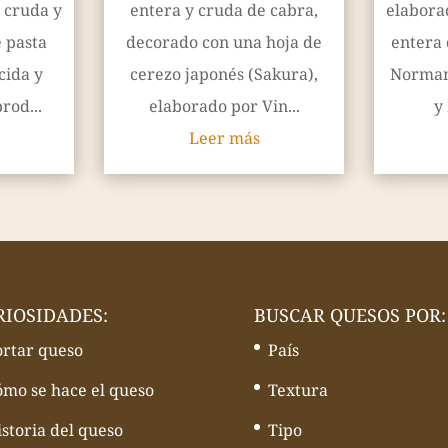
 cruda y
entera y cruda de cabra,
elabora
e pasta
decorado con una hoja de
entera 
cida y
cerezo japonés (Sakura),
Norman
rod...
elaborado por Vin...
y 
Leer más
RIOSIDADES:
BUSCAR QUESOS POR:
ortar queso
País
ómo se hace el queso
Textura
storia del queso
Tipo