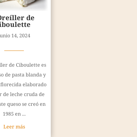
Oreíller de
iboulette
junio 14, 2024
————
ller de Ciboulette es
o de pasta blanda y
 florecida elaborado
ir de leche cruda de
ste queso se creó en
1985 en ...
Leer más