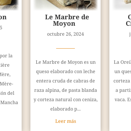
on
Le Marbre de
Moyon
C
5
octubre 26, 2024
————
por la
Le Marbre de Moyon es un
La Orei
tière
queso elaborado con leche
un ques
Mère,
entera cruda de cabras de
corteza
-Mère-
raza alpina, de pasta blanda
a part
ión del
y corteza natural con ceniza,
vaca. E
a Mancha
elaborado p...
Leer más