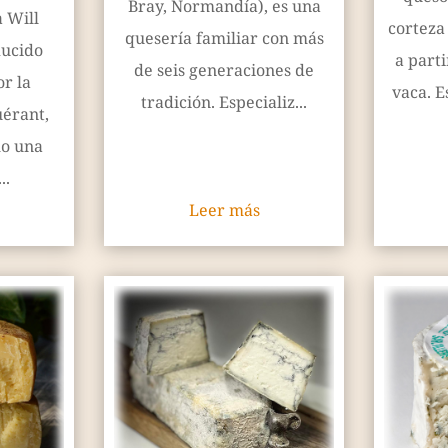
Bray, Normandía), es una
 Will
corteza
quesería familiar con más
ducido
a part
de seis generaciones de
r la
vaca. E
tradición. Especializ...
érant,
mo una
..
Leer más