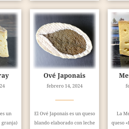
ray
Ové Japonais
Me
024
febrero 14, 2024
f
————
es un
El Ové Japonais es un queso
La Me
 granja)
blando elaborado con leche
queso «