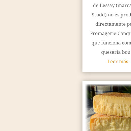
de Lessay (marca
Studd) no es pro
directamente po
Fromagerie Conqu
que funciona co
quesería bou.
Leer más