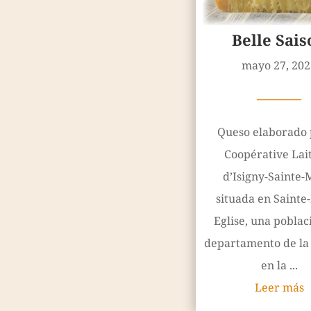
Belle Sais
mayo 27, 202
————
Queso elaborado 
Coopérative Lai
d’Isigny-Sainte-
situada en Sainte
Eglise, una poblac
departamento de l
en la ...
Leer más