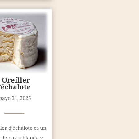
Oreíller
’échalote
mayo 31, 2025
————
ller d’échalote es un
 de pasta blanda y