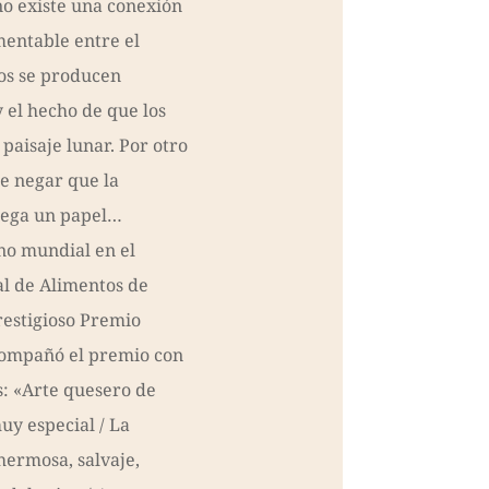
no existe una conexión
entable entre el
os se producen
y el hecho de que los
paisaje lunar. Por otro
e negar que la
juega un papel…
no mundial en el
l de Alimentos de
restigioso Premio
compañó el premio con
s: «Arte quesero de
uy especial / La
ermosa, salvaje,