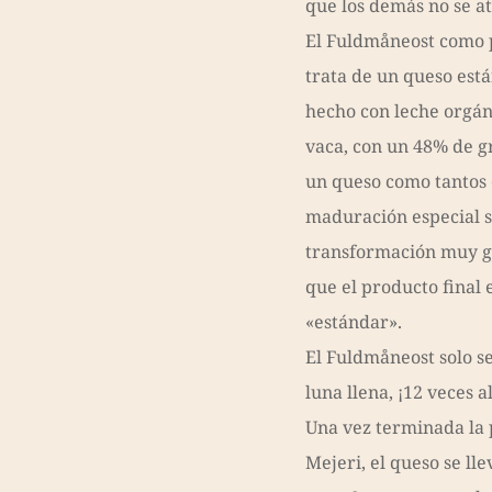
que los demás no se a
El Fuldmåneost como p
trata de un queso es
hecho con leche orgán
vaca, con un 48% de gr
un queso como tantos 
maduración especial 
transformación muy gr
que el producto final
«estándar».
El Fuldmåneost solo s
luna llena, ¡12 veces a
Una vez terminada la 
Mejeri, el queso se l