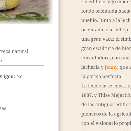
Un edificio algo modes
fondo orientada hacia 
pueblo. Junto a la lec
orientada a la calle p
una gran vaca; el símb
gran escultura de hier
rteza natural
encantadora, con una 
a
lechería y
Jenny
, que 
Origen:
No
la pareja perfecta.
La lechería se constr
1887, y Thise Mejeri 
de los antiguos edifici
ses
pioneros de la agricul
con el visionario prop