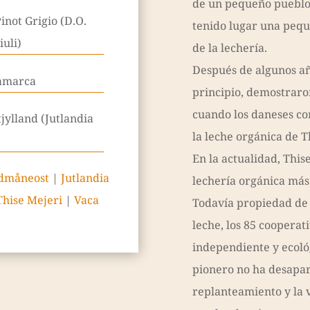
de un pequeño pueblo
Pinot Grigio (D.O.
tenido lugar una pequ
iuli)
de la lechería.
Después de algunos año
amarca
principio, demostraro
cuando los daneses c
jylland (Jutlandia
la leche orgánica de T
En la actualidad, This
dmåneost
|
Jutlandia
lechería orgánica má
Thise Mejeri
|
Vaca
Todavía propiedad de
leche, los 85 cooperati
independiente y ecológ
pionero no ha desapar
replanteamiento y la 