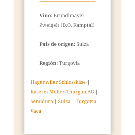
Vino:
Bründlmayer
Zweigelt (D.O. Kamptal)
País de origen:
Suiza
Región:
Turgovia
Hagenwiler Schlosskäse
|
Käserei Müller‑Thurgau AG
|
Semiduro
|
Suiza
|
Turgovia
|
Vaca