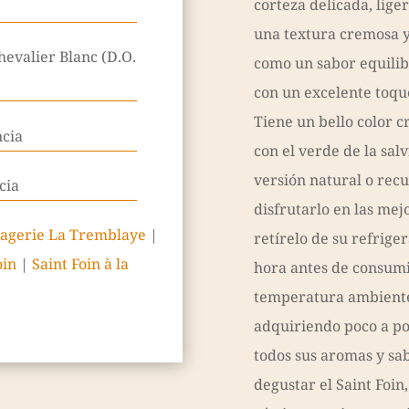
corteza delicada, lige
una textura cremosa y
evalier Blanc (D.O.
como un sabor equilibr
con un excelente toque
Tiene un bello color 
ncia
con el verde de la sal
versión natural o recu
cia
disfrutarlo en las mej
agerie La Tremblaye
|
retírelo de su refrig
oin
|
Saint Foin à la
hora antes de consumi
temperatura ambiente
adquiriendo poco a po
todos sus aromas y sab
degustar el Saint Foin