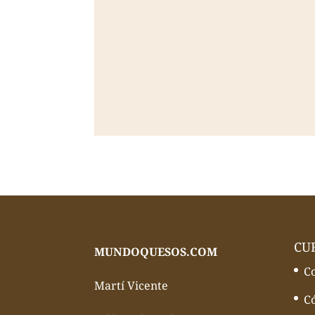
CU
MUNDOQUESOS.COM
C
Martí Vicente
C