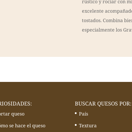
rústico y rociar con m
excelente acompañado
tostados. Combina bie
especialmente los Gra
RIOSIDADES:
BUSCAR QUESOS POR:
ortar queso
País
ómo se hace el queso
Textura