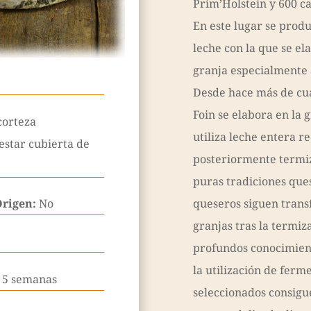
Prim’Holstein y 600 ca
En este lugar se produ
leche con la que se e
granja especialmente 
Desde hace más de cua
Foin se elabora en la 
corteza
utiliza leche entera r
star cubierta de
posteriormente termiz
puras tradiciones que
Origen:
No
queseros siguen trans
granjas tras la termiza
profundos conocimient
la utilización de ferm
a 5 semanas
seleccionados consigu