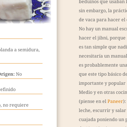
beduinos que usaban l
sin embargo, la prácti
de vaca para hacer el
No hay un manual escr
hacer el jibni, porque
es tan simple que nadi
blanda a semidura,
necesitaría un manual
es probablemente una 
Origen:
No
que este tipo básico d
importante y popular 
efinido
Medio y en otras coci
(piense en el
Paneer
):
, no requiere
leche, escurrir y salar
cuajada poniendo un 