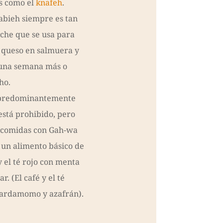
os como el
knafeh
.
rabieh siempre es tan
eche que se usa para
 queso en salmuera y
una semana más o
ho.
s predominantemente
está prohibido, pero
 comidas con Gah-wa
s un alimento básico de
 el té rojo con menta
. (El café y el té
cardamomo y azafrán).