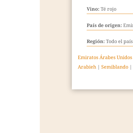
Vino:
Té rojo
País de origen:
Emi
Región:
Todo el país
Emiratos Árabes Unidos
Arabieh
|
Semiblando