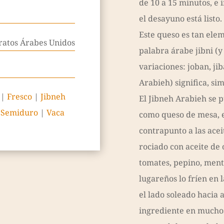
de 10 a 15 minutos, e 
el desayuno está listo.
Este queso es tan elem
ratos Árabes Unidos
palabra árabe jibni (y
variaciones: joban, jib
Arabieh) significa, si
|
Fresco
|
Jibneh
El Jibneh Arabieh se 
|
Semiduro
|
Vaca
como queso de mesa, e
contrapunto a las acei
rociado con aceite de 
tomates, pepino, ment
lugareños lo fríen en l
el lado soleado hacia 
ingrediente en muchos