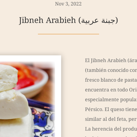
Nov 3, 2022
Jibneh Arabieh (جبنة عربية)
El Jibneh Arabieh (árabe: عربية
(también conocido com
fresco blanco de past
encuentra en todo Ori
especialmente popular
Pérsico. El queso tien
similar al del feta, p
La herencia del produ