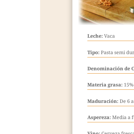
Leche:
Vaca
Tipo:
Pasta semi dur
Denominación de 
Materia grasa:
15%
Maduración:
De 6 
Aspereza:
Media a f
Vino:
Cerveza fresc