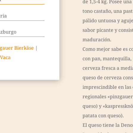
de 1,5-4 kg. Posee una
tono castaño, una past
ria
pálido untuosa y aguj
sabor picante y consis
lzburgo
maduración.
gauer Bierkäse
|
Como mejor sabe es co
Vaca
con pan, mantequilla, 
cerveza fresca a medi
queso de cerveza cons
imprescindible en las
regionales «pinzgauer
queso) y «kaspressknö
patata con queso).
El queso tiene la Den