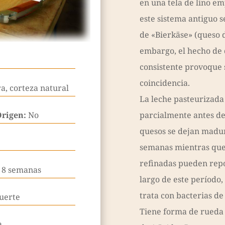
en una tela de lino e
este sistema antiguo 
de «Bierkäse» (queso d
embargo, el hecho de 
consistente provoque 
coincidencia.
a, corteza natural
La leche pasteurizada
Origen:
No
parcialmente antes de
quesos se dejan madur
semanas mientras que
refinadas pueden repo
a 8 semanas
largo de este período,
trata con bacterias de
uerte
Tiene forma de rueda 
a