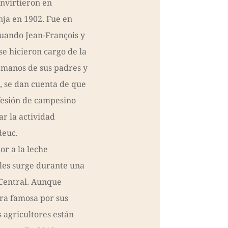
nvirtieron en
nja en 1902. Fue en
cuando Jean-François y
e hicieron cargo de la
manos de sus padres y
 se dan cuenta de que
ofesión de campesino
r la actividad
deuc.
or a la leche
 les surge durante una
 Central. Aunque
rra famosa por sus
s agricultores están