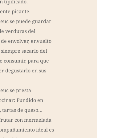
 tipificado.
ente picante.
uc se puede guardar
de verduras del
l de envolver, envuelto
siempre sacarlo del
de consumir, para que
er degustarlo en sus
uc se presta
ocinar: Fundido en
o, tartas de queso…
frutar con mermelada
compañamiento ideal es