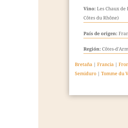
Vino:
Les Chaux de 
Côtes du Rhône)
País de origen:
Fra
Región:
Côtes-d'Arm
Bretaña
|
Francia
|
Fro
Semiduro
|
Tomme du 