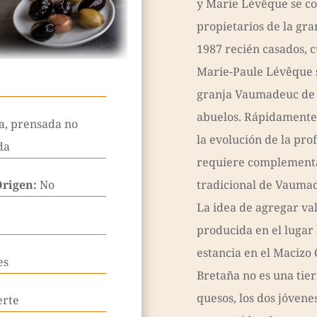
y Marie Lévêque se co
propietarios de la gra
1987 recién casados, 
Marie-Paule Lévêque s
granja Vaumadeuc de 
abuelos. Rápidamente,
a, prensada no
la evolución de la pr
da
requiere complementa
Origen:
No
tradicional de Vauma
La idea de agregar val
producida en el lugar
estancia en el Macizo
es
Bretaña no es una tie
quesos, los dos jóvene
erte