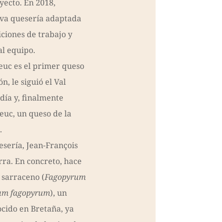
yecto. En 2018,
va quesería adaptada
ciones de trabajo y
al equipo.
c es el primer queso
, le siguió el Val
día y, finalmente
uc, un queso de la
.
esería, Jean-François
erra. En concreto, hace
 sarraceno (
Fagopyrum
um fagopyrum
), un
cido en Bretaña, ya