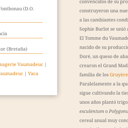
convencidos de su pro
Fontbonau (D.O.
construyeron una nue
a las cambiantes condi
Sophie Burlot se unió 
ncia
El Tomme du Vaumadeu
nacido de su producción
or (Bretaña)
Doré, un queso de aba
magerie Vaumadeuc
|
crearon el Grand Made
Vaumadeuc
|
Vaca
familia de los
Gruyère
Paralelamente a la qu
sigue cultivando la ti
unos años plantó trigo
esculentum
o
Polygon
cereal anual muy cono