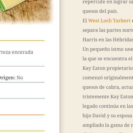
repercute en lograr u
quesos del país.
El
West Loch Tarbert
e
separa las partes norte
Harris en las Hébridas
Un pequeño istmo une 
orteza encerada
la que se encuentra el
Kay Eaton propietario
Origen:
No
comenzó originalment
quesos de cabra, act
tristemente Kay Eaton
legado continúa en la
hijo David y su espos
ampliado la gama de 