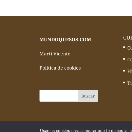
CU
MUNDOQUESOS.COM
C
Martí Vicente
C
Política de cookies
Hi
T
© Todos los derechos reservados Mundo
Usamos cookies para asegurar que te damos la me