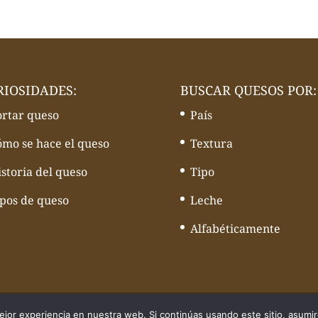
RIOSIDADES:
BUSCAR QUESOS POR:
ortar queso
País
ómo se hace el queso
Textura
storia del queso
Tipo
ipos de queso
Leche
Alfabéticamente
quesos - Web desarrollado por
Volcànic Internet
jor experiencia en nuestra web. Si continúas usando este sitio, asumi