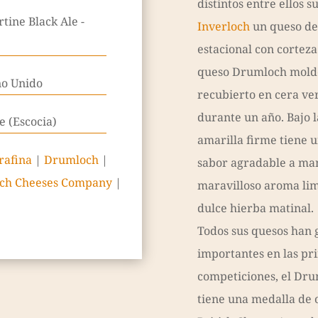
distintos entre ellos 
tine Black Ale -
Inverloch
un queso de
estacional con corteza
queso Drumloch molde
no Unido
recubierto en cera v
durante un año. Bajo l
e (Escocia)
amarilla firme tiene 
rafina
|
Drumloch
|
sabor agradable a man
och Cheeses Company
|
maravilloso aroma lim
dulce hierba matinal.
Todos sus quesos han
importantes en las pri
competiciones, el Dru
tiene una medalla de 