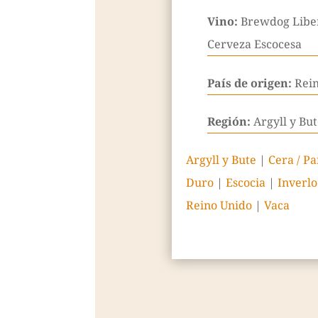
Vino:
Brewdog Liber
Cerveza Escocesa
País de origen:
Rei
Región:
Argyll y But
Argyll y Bute
|
Cera / Pa
Duro
|
Escocia
|
Inverl
Reino Unido
|
Vaca