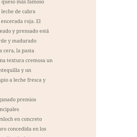
su queso más famoso
 leche de cabra
 encerada roja. El
ado y prensado está
erde y madurado
a cera, la pasta
una textura cremosa un
tequilla y un
pio a leche fresca y
 ganado premios
ncipales
mloch en concreto
oro concedida en los