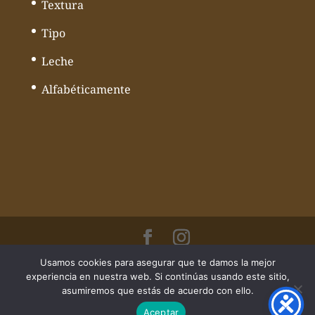
Textura
Tipo
Leche
Alfabéticamente
Usamos cookies para asegurar que te damos la mejor
© Todos los derechos reservados
experiencia en nuestra web. Si continúas usando este sitio,
Mundoquesos - Web desarrollado por
asumiremos que estás de acuerdo con ello.
Volcànic Internet
Aceptar