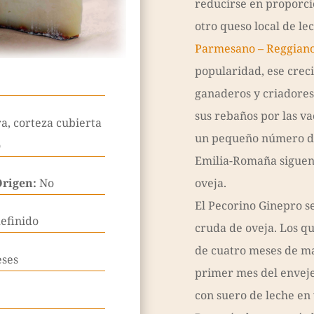
reducirse en proporci
otro queso local de le
Parmesano – Reggian
popularidad, ese crec
ganaderos y criadores
sus rebaños por las va
a, corteza cubierta
un pequeño número de
o
Emilia-Romaña siguen
Origen:
No
oveja.
El Pecorino Ginepro s
efinido
cruda de oveja. Los q
de cuatro meses de m
eses
primer mes del enveje
con suero de leche en 