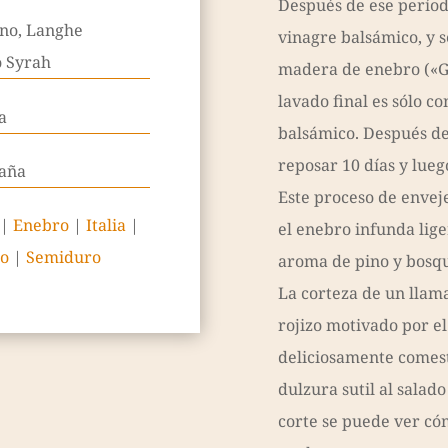
Después de ese período
ino, Langhe
vinagre balsámico, y s
o Syrah
madera de enebro («Gi
lavado final es sólo co
ia
balsámico. Después de 
reposar 10 días y lueg
aña
Este proceso de envej
|
Enebro
|
Italia
|
el enebro infunda lig
ro
|
Semiduro
aroma de pino y bosq
La corteza de un llam
rojizo motivado por el
deliciosamente comes
dulzura sutil al salado
corte se puede ver cóm