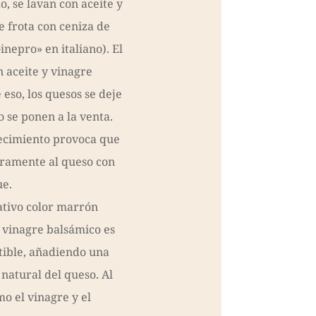
, se lavan con aceite y
e frota con ceniza de
nepro» en italiano). El
n aceite y vinagre
eso, los quesos se deje
o se ponen a la venta.
ecimiento provoca que
eramente al queso con
ue.
ativo color marrón
 vinagre balsámico es
tible, añadiendo una
 natural del queso. Al
o el vinagre y el