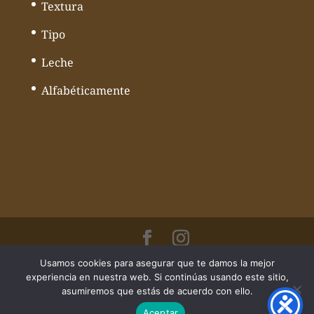
Textura
Tipo
Leche
Alfabéticamente
Usamos cookies para asegurar que te damos la mejor
© Todos los derechos reservados
experiencia en nuestra web. Si continúas usando este sitio,
Mundoquesos - Web desarrollado por
asumiremos que estás de acuerdo con ello.
Volcànic Internet
Aceptar