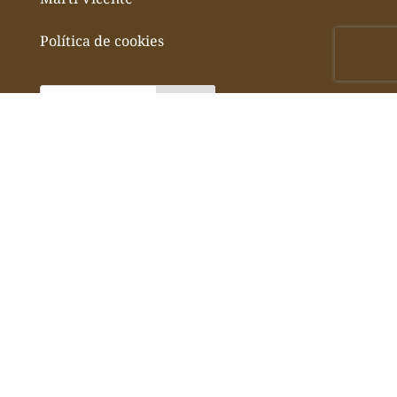
Política de cookies
CURIOSIDADES:
Cortar queso
Cómo se hace el queso
Historia del queso
Tipos de queso
BUSCAR QUESOS POR: